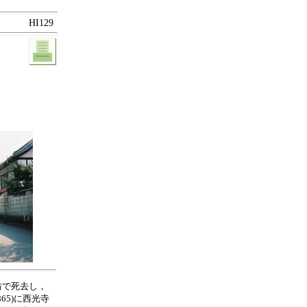
HI129
坊で死去し，
5)に西光寺