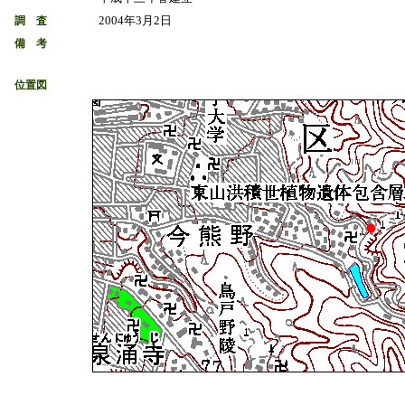
2004年3月2日
調 査
備 考
位置図