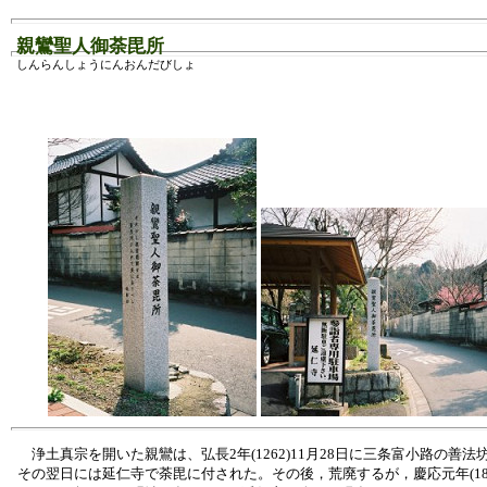
親鸞聖人御荼毘所
しんらんしょうにんおんだびしょ
浄土真宗を開いた親鸞は、弘長2年(1262)11月28日に三条富小路の善法
その翌日には延仁寺で荼毘に付された。その後，荒廃するが，慶応元年(186