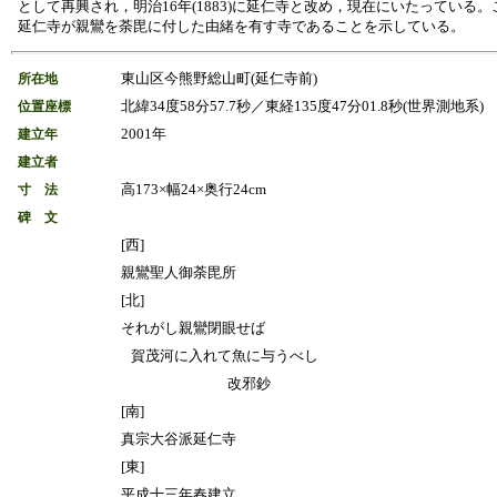
として再興され，明治16年(1883)に延仁寺と改め，現在にいたっている
延仁寺が親鸞を荼毘に付した由緒を有す寺であることを示している。
東山区今熊野総山町(延仁寺前)
所在地
北緯34度58分57.7秒／東経135度47分01.8秒(世界測地系)
位置座標
2001年
建立年
建立者
高173×幅24×奥行24cm
寸 法
碑 文
[西]
親鸞聖人御荼毘所
[北]
それがし親鸞閉眼せば
賀茂河に入れて魚に与うべし
改邪鈔
[南]
真宗大谷派延仁寺
[東]
平成十三年春建立