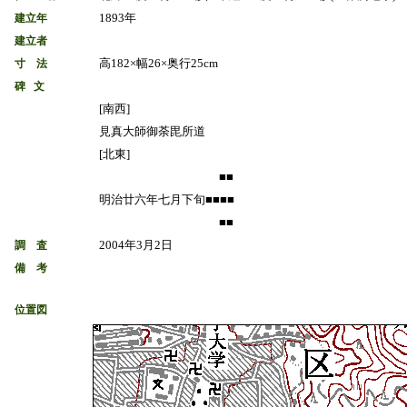
1893年
建立年
建立者
高182×幅26×奥行25cm
寸 法
碑 文
[南西]
見真大師御荼毘所道
[北東]
■■
明治廿六年七月下旬■■■■
■■
2004年3月2日
調 査
備 考
位置図