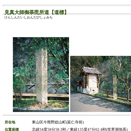
見真大師御荼毘所道【道標】
けんしんだいしおんだびしょみち
東山区今熊野総山町(延仁寺前)
所在地
北緯34度58分58.3秒／東経135度47分02.4秒(世界測地系)
位置座標