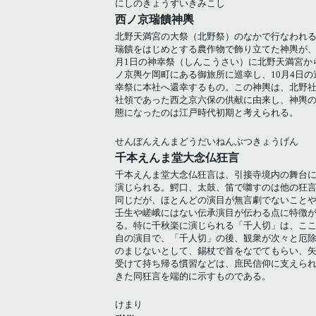
にしのきょうずいきみこし
西ノ京瑞饋神輿
北野天満宮の大祭（北野祭）のなかで行なわれ
瑞饋をはじめとする農作物で飾り立てた神輿が、
月1日の神幸祭（しんこうさい）に北野天満宮か
ノ京輿ケ岡町にある御旅所に巡幸し、10月4日の
幸祭に本社へ還幸するもの。この神輿は、北野
社領であった西之京六保の供献に由来し、神輿
態になったのは江戸時代初期と考えられる。
せんぼんえんまどうだいねんぶつきょうげん
千本えんま堂大念仏狂言
千本えんま堂大念仏狂言は、引接寺境内の舞台
演じられる。鰐口、太鼓、笛で囃すのは他の狂
同じだが、ほとんどの演目が無言劇でないこと
壬生や嵯峨にはない伝承演目が伝わる点に特徴
る。特に千秋楽に演じられる「千人切」は、こ
自の演目で、「千人切」の後、観衆が次々と厄
のまじないとして、錫杖で首をなでてもらい、
受けて持ち帰る慣習などは、庶民信仰に支えら
きた同狂言を端的に示すものである。
けまり