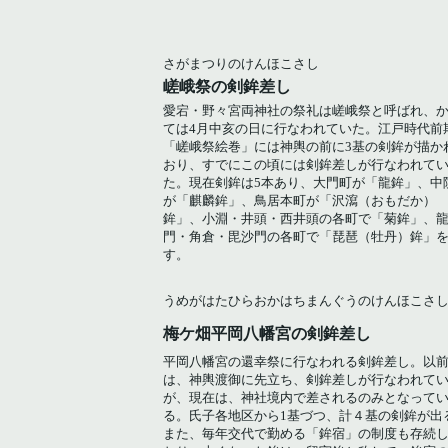
さがまつりのけんほこさし
嵯峨祭の剣鉾差し
愛宕・野々宮両神社の祭礼は嵯峨祭と呼ばれ、
ては4月中亥の日に行なわれていた。江戸時代前
「嵯峨祭絵巻」には神輿の前に3基の剣鉾が描か
おり、すでにこの頃には剣鉾差しが行なわれて
た。現在剣鉾は5本あり、大門町が「龍鉾」、中
が「麒麟鉾」、鳥居本町が「沢瀉（おもだか）
鉾」、小淵・井頭・西井頭の各町で「菊鉾」、
門・角倉・毘沙門の各町で「琵琶（牡丹）鉾」
す。
うめがはたひらおかはちまんぐうのけんほこさ
梅ケ畑平岡八幡宮の剣鉾差し
平岡八幡宮の還幸祭に行なわれる剣鉾差し。以
は、神輿渡御に先立ち、剣鉾差しが行なわれて
が、現在は、神社境内で差されるのみとなって
る。氏子各地区から1基づつ、計４基の剣鉾が出
また、毎年交代で勤める「鉾宿」の制度も存続