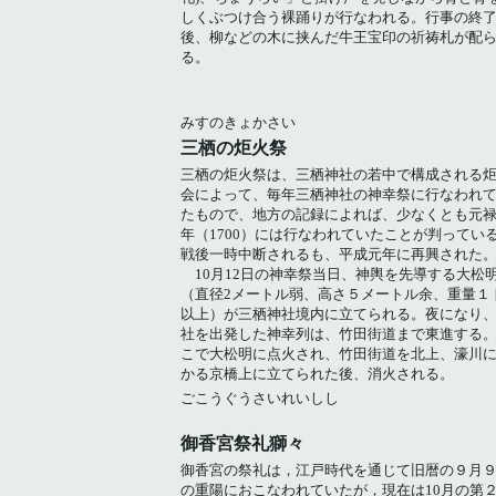
しくぶつけ合う裸踊りが行なわれる。行事の終
後、柳などの木に挟んだ牛王宝印の祈祷札が配
る。
みすのきょかさい
三栖の炬火祭
三栖の炬火祭は、三栖神社の若中で構成される
会によって、毎年三栖神社の神幸祭に行なわれ
たもので、地方の記録によれば、少なくとも元禄
年（1700）には行なわれていたことが判ってい
戦後一時中断されるも、平成元年に再興された
10月12日の神幸祭当日、神輿を先導する大松
（直径2メートル弱、高さ５メートル余、重量１
以上）が三栖神社境内に立てられる。夜になり
社を出発した神幸列は、竹田街道まで東進する
こで大松明に点火され、竹田街道を北上、濠川
かる京橋上に立てられた後、消火される。
ごこうぐうさいれいしし
御香宮祭礼獅々
御香宮の祭礼は，江戸時代を通じて旧暦の９月
の重陽におこなわれていたが，現在は10月の第