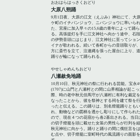
おおはらはっさくおどり
大原八朔踊
9月1日夜、大原の江文（えぶみ）神社にて、大原
ケ町のイチバンジョウ、ニバンジョウに率いら
た、宮座に加入早々の15,6歳の青年によって踊
る。高張提灯を手に江文神社へ向かう途中、石
の伊勢音頭にはじまり、江文神社に至ってショ
イナが歌われる。続いて各町からの音頭取りが
方に斎竹を立て、注連縄を張った屋台に上り、
踊りが輪になって踊られる。
やせしゃめんちおどり
八瀬赦免地踊
10月10日、秋元神社の祭に行われる芸能。宝永4
(1707)に山門と八瀬村との間に山界相論が起こっ
際、時の老中秋元但馬守が八瀬村に有利な裁定
なったことから、彼を祭神とする祠を建て祭を
ったと伝える。この踊りは、別名燈籠踊りとも
れ、動物などの図柄を透かし彫りにして作られ
ので、現在４つの花宿から各2基出される。当日
の切子燈籠を頭に載せた女装の男性らが行列を
秋元神社に向かう。踊りと踊りの間に俄狂言を
む点や、切子燈籠に室町時代の風流踊りの面影
す。