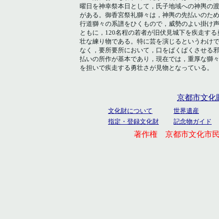
曜日を神幸祭本日として，氏子地域への神輿の
がある。御香宮祭礼獅々は，神輿の先払いのた
行道獅々の系譜をひくもので，威勢のよい掛け
ともに，120名程の若者が旧伏見城下を疾走する
壮な練り物である。特に芸を演じるというわけ
なく，要所要所において，口をぱくぱくさせる
払いの所作が基本であり，現在では，重厚な獅
を担いで疾走する勇壮さが見物となっている。
京都市文化
文化財について
世界遺産
指定・登録文化財
記念物ガイド
著作権 京都市文化市