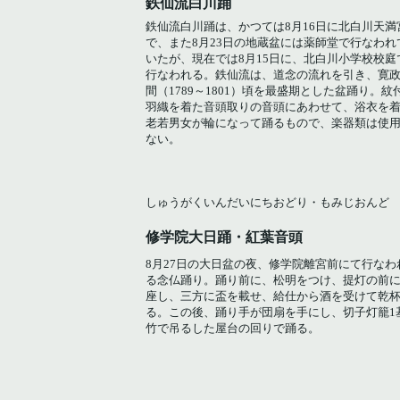
鉄仙流白川踊
鉄仙流白川踊は、かつては8月16日に北白川天満
で、また8月23日の地蔵盆には薬師堂で行なわれ
いたが、現在では8月15日に、北白川小学校校庭
行なわれる。鉄仙流は、道念の流れを引き、寛
間（1789～1801）頃を最盛期とした盆踊り。紋
羽織を着た音頭取りの音頭にあわせて、浴衣を
老若男女が輪になって踊るもので、楽器類は使
ない。
しゅうがくいんだいにちおどり・もみじおんど
修学院大日踊・紅葉音頭
8月27日の大日盆の夜、修学院離宮前にて行なわ
る念仏踊り。踊り前に、松明をつけ、提灯の前
座し、三方に盃を載せ、給仕から酒を受けて乾
る。この後、踊り手が団扇を手にし、切子灯籠1
竹で吊るした屋台の回りで踊る。