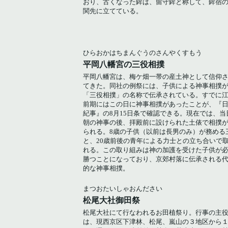
おり、古くなった鉾は、留守鉾と称して、鉾宿
関先に立てている。
ひらおかはちまんぐうのさんやくすもう
平岡八幡宮の三役相撲
平岡八幡宮は、梅ケ畑一帯の産土神として信仰
てきた。同社の例祭には、子供による神事相撲
「三役相撲」の名称で伝承されている。すでに
前期にはこの日に神事相撲があったことが、『
紀事』の8月15日条で確認できる。現在では、当
朝の神事の後、拝殿前に設けられた土俵で相撲
られる。8歳の子供（以前は長男のみ）が務める
と、20歳前後の青年による力士との立ち合いで
れる。この取り組みは神の加護を受けた子供が
勝つことになっており、京郊村落に伝承される
的な神事相撲。
まつおたいしゃおんださい
松尾大社御田祭
松尾大社にて行なわれるお田植祭り。行事の主
は、現西京区下津林、松尾、嵐山の３地区から