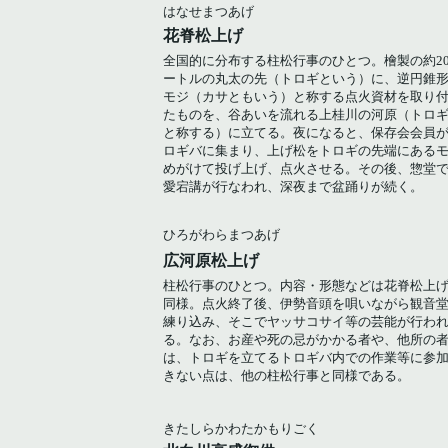
はなせまつあげ
花脊松上げ
全国的に分布する柱松行事のひとつ。檜製の約2
ートルの丸太の先（トロギという）に、逆円錐
モジ（カサともいう）と称する点火資材を取り
たものを、谷あいを流れる上桂川の河原（トロ
と称する）に立てる。夜になると、保存会会員
ロギバに集まり、上げ松をトロギの先端にある
めがけて投げ上げ、点火させる。その後、惣堂
愛宕講が行なわれ、深夜まで盆踊りが続く。
ひろがわらまつあげ
広河原松上げ
柱松行事のひとつ。内容・形態などは花脊松上
同様。点火終了後、伊勢音頭を唄いながら観音
練り込み、そこでヤッサコサイ等の芸能が行わ
る。なお、お産や死の忌がかかる者や、他所の
は、トロギを立てるトロギバ内での作業等に参
きない点は、他の柱松行事と同様である。
きたしらかわたかもりごく