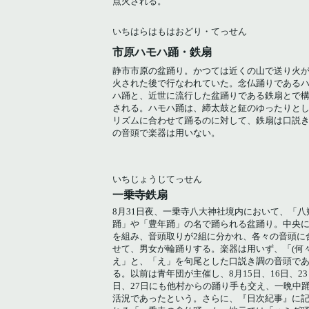
点火される。
いちはらはもはおどり・てっせん
市原ハモハ踊・鉄扇
静市市原の盆踊り。かつては近くの山で送り火
火された後で行なわれていた。念仏踊りである
ハ踊と、近世に流行した盆踊りである鉄扇とで
される。ハモハ踊は、締太鼓と鉦のゆったりと
リズムに合わせて踊るのに対して、鉄扇は口説
の音頭で楽器は用いない。
いちじょうじてっせん
一乗寺鉄扇
8月31日夜、一乗寺八大神社境内において、「八
踊」や「豊年踊」の名で踊られる盆踊り。中央
を組み、音頭取りが2組に分かれ、各々の音頭に
せて、男女が輪踊りする。楽器は用いず、「(何々
え」と、「え」を句尾とした口説き調の音頭で
る。以前は青年団が主催し、8月15日、16日、23
日、27日にも他村からの踊り手も交え、一晩中
活況であったという。さらに、『日次紀事』に