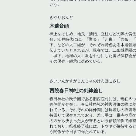
いう。
きやりおんど
木遣音頭
棟上をはじめ、地曳、清鉋、立柱などの際の労
歌。江戸時代には、「聚楽」「川東」「六条」
下」などの大工組が、それぞれ特色ある木遣音
伝えていたとされるが、現在では、二条城界隈
「城下」地域の大工衆を中心にした番匠保存会
その保存・継承に努めている。
さいいんかすがじんじゃのけんほこさし
西院春日神社の剣鉾差し
春日神社の氏子圏である旧西院村には、現在５
鉾仲間が存在し、春日社祭礼の神輿渡御の際に
れている。それぞれの鉾仲間には鉾差しの衣装
持回りで保存されており、差し手は一乗寺や鹿
の方から決まった人が来るという信頼関係で維
れており、祭礼終了後には、トウヤが接待する
う関係が今日まで保たれている。