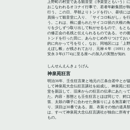
上野町の村堂である観音堂（浄楽堂ともいう）
おこなわれるオコナイ行事で、若者年齢集団が
行う。この日、早朝よりトンドを行い、昼頃に
員揃って観音堂に入り、「サイコロ転がし」を
う。これは、椀に盛られたサイコロ状の大根の
りを少しずつ取り出して転がせるもので、もと
の修正会の名残と伝えられるものである。その
トンドを行った田に、あらかじめ作りつけてお
的に向かって弓を引く。なお、同地区には「上
えぼし帳」が残されており、元禄４年（1691）
安永３年(1774)に至る座への加入の実態が知れ
しんせんえんきょうげん
神泉苑狂言
明治36年、壬生狂言衆と地元の三条台若中とが
して神泉苑大念仏狂言講社を結成し、神泉苑に
堂を新設して、旧来からの狂言の伝承にあたっ
た。内容・形態とも壬生狂言とほぼ同じで、鰐
笛、太鼓の囃子に合わせた身振りによる無言劇
り、演目は30番である。面、衣装その他の道具
は、すべて神泉苑大念仏狂言講社が独自に所有
もの。