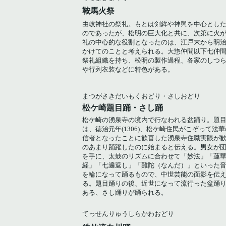
鞍馬火祭
由岐神社の祭礼。もとは剣鉾や神輿を中心とし
のであったが、松明の巨大化と共に、次第に火
礼の中心的な役割となったのは、江戸末から明
かけてのことと考えられる。大惣仲間以下七仲
祭礼組織を持ち、松明の製作過程、各家のしつ
や行列衣装などに特色がある。
まつがさきだいもくおどり・さしおどり
松ケ崎題目踊・さし踊
松ケ崎の湧泉寺の境内で行なわれる盆踊り。題
は、徳治元年(1306)、松ケ崎住民がこぞって法華
信者となったことに歓喜した湧泉寺住職実眼が
のあまり踊躍したのに始まると伝える。男女が
を手に、太鼓のリズムに合わせて「妙法」「蓮
経」「七遍返し」「難陀（なんだ）」といった
を輪になって踊るもので、中世芸能の面影を伝
る。題目踊りの後、近世になって流行った盆踊
ある、さし踊りが踊られる。
てっせんりゅうしらかわおどり