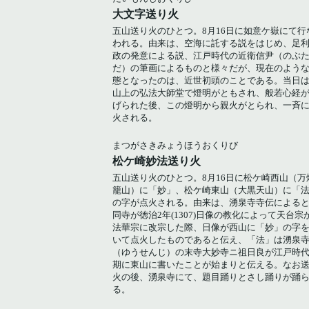
大文字送り火
五山送り火のひとつ。8月16日に如意ケ嶽にて行
われる。由来は、空海に託する説をはじめ、足
政の発意による説、江戸時代の近衛信尹（のぶ
だ）の筆画によるものと様々だが、現在のよう
態となったのは、近世初頭のことである。当日
山上の弘法大師堂で燈明がともされ、般若心経
げられた後、この燈明から親火がとられ、一斉
火される。
まつがさきみょうほうおくりび
松ケ崎妙法送り火
五山送り火のひとつ。8月16日に松ケ崎西山（万
籠山）に「妙」、松ケ崎東山（大黒天山）に「
の字が点火される。由来は、湧泉寺寺伝による
同寺が徳治2年(1307)日像の教化によって天台宗
法華宗に改宗した際、日像が西山に「妙」の字
いて点火したものであると伝え、「法」は湧泉
（ゆうせんじ）の末寺大妙寺ニ祖日良が江戸時
期に東山に書いたことが始まりと伝える。なお
火の後、湧泉寺にて、題目踊りとさし踊りが踊
る。