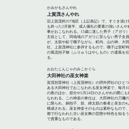
かみがもさんやれ
上賀茂さんやれ
旧上賀茂村の7地区（上記表記）で、すぐき漬け
も終った2月後半、成人儀礼の要素の強いさんや
事がおこなわれる。15歳に達した男子（アガリ
主役として、同地域のアガリに至らない男子全
が、太鼓や鉦で囃子ながら、町内、山の神、大
社、上賀茂神社に参拝するもので、囃子は室町
の風流拍子物（ふりゅうはやしもの）の遺風を
る。
おおたじんじゃのみこかぐら
大田神社の巫女神楽
賀茂別雷神社（上賀茂神社）の摂外摂社のひと
ある大田神社でおこなわれる巫女神楽で、毎月1
の夜のほか、節分や2月24日のさんやれの際にも
なわれる。この神楽の奉仕は、大田神社の刀禰
に限られ、銅拍子、鼓、締太鼓の奏者と巫女の4
構成される。巫女神楽そのものは素朴なもので
都で行なわれた古い巫女舞の芸態や特色を知る
で貴重なものである。