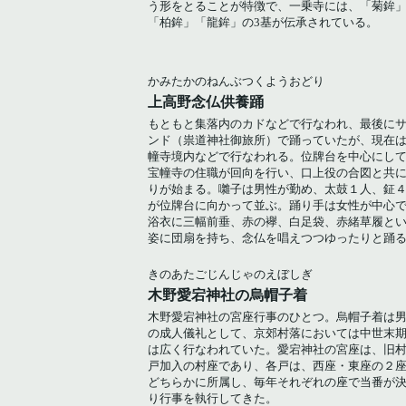
う形をとることが特徴で、一乗寺には、「菊鉾
「柏鉾」「龍鉾」の3基が伝承されている。
かみたかのねんぶつくようおどり
上高野念仏供養踊
もともと集落内のカドなどで行なわれ、最後に
ンド（祟道神社御旅所）で踊っていたが、現在
幢寺境内などで行なわれる。位牌台を中心にし
宝幢寺の住職が回向を行い、口上役の合図と共
りが始まる。囃子は男性が勤め、太鼓１人、鉦
が位牌台に向かって並ぶ。踊り手は女性が中心
浴衣に三幅前垂、赤の襷、白足袋、赤緒草履と
姿に団扇を持ち、念仏を唱えつつゆったりと踊
きのあたごじんじゃのえぼしぎ
木野愛宕神社の烏帽子着
木野愛宕神社の宮座行事のひとつ。烏帽子着は
の成人儀礼として、京郊村落においては中世末
は広く行なわれていた。愛宕神社の宮座は、旧
戸加入の村座であり、各戸は、西座・東座の２
どちらかに所属し、毎年それぞれの座で当番が
り行事を執行してきた。