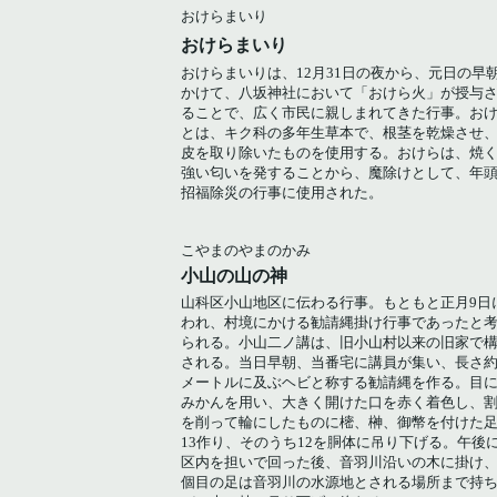
おけらまいり
おけらまいり
おけらまいりは、12月31日の夜から、元日の早
かけて、八坂神社において「おけら火」が授与
ることで、広く市民に親しまれてきた行事。お
とは、キク科の多年生草本で、根茎を乾燥させ
皮を取り除いたものを使用する。おけらは、焼
強い匂いを発することから、魔除けとして、年
招福除災の行事に使用された。
こやまのやまのかみ
小山の山の神
山科区小山地区に伝わる行事。もともと正月9日
われ、村境にかける勧請縄掛け行事であったと
られる。小山二ノ講は、旧小山村以来の旧家で
される。当日早朝、当番宅に講員が集い、長さ約
メートルに及ぶヘビと称する勧請縄を作る。目
みかんを用い、大きく開けた口を赤く着色し、
を削って輪にしたものに樒、榊、御幣を付けた
13作り、そのうち12を胴体に吊り下げる。午後
区内を担いで回った後、音羽川沿いの木に掛け、
個目の足は音羽川の水源地とされる場所まで持