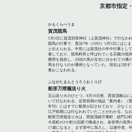
京都市指定
かもくらべうま
賀茂競馬
5月5日に賀茂別雷神社（上賀茂神社）で行なわ
競馬の行事で、寛治7年（1093）5月5日にはじま
と伝えられる。中世には賀茂社の年中行事とし
着しており、競馬料所と呼ばれている荘園20箇
費用を負担し、20頭の馬が左右に分かれて10番
馬を行なうのが通例となっていた。現在は2頭ず
番おこなわれる。
ふながたまんとうろうおくりび
船形万燈籠送り火
五山送り火のひとつ。8月16日夜、西賀茂船山に
いて行なわれる。近世前期の地誌『案内者』（寛
年刊）にはすでに船形が記されており、少なく
江戸前期には行なわれていたことがわかる。な
船形万燈籠送り火は、西賀茂鎮守庵町、総門口
今原町の3ケ町の旧家で構成され、各世帯の長男
17歳になると、まず若中に加入し、以後中老、