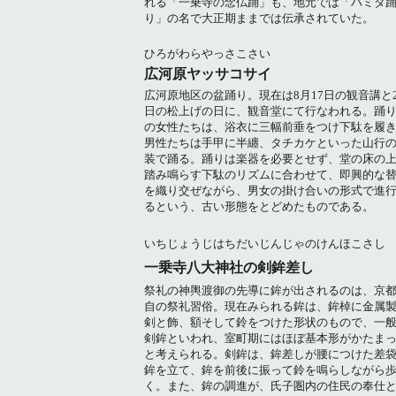
れる「一乗寺の念仏踊」も、地元では「ハミダ
り」の名で大正期ままでは伝承されていた。
ひろがわらやっさこさい
広河原ヤッサコサイ
広河原地区の盆踊り。現在は8月17日の観音講と2
日の松上げの日に、観音堂にて行なわれる。踊
の女性たちは、浴衣に三幅前垂をつけ下駄を履
男性たちは手甲に半纏、タチカケといった山行
装で踊る。踊りは楽器を必要とせず、堂の床の
踏み鳴らす下駄のリズムに合わせて、即興的な
を織り交ぜながら、男女の掛け合いの形式で進
るという、古い形態をとどめたものである。
いちじょうじはちだいじんじゃのけんほこさし
一乗寺八大神社の剣鉾差し
祭礼の神輿渡御の先導に鉾が出されるのは、京
自の祭礼習俗。現在みられる鉾は、鉾棹に金属
剣と飾、額そして鈴をつけた形状のもので、一
剣鉾といわれ、室町期にはほぼ基本形がかたま
と考えられる。剣鉾は、鉾差しが腰につけた差
鉾を立て、鉾を前後に振って鈴を鳴らしながら
く。また、鉾の調進が、氏子圏内の住民の奉仕