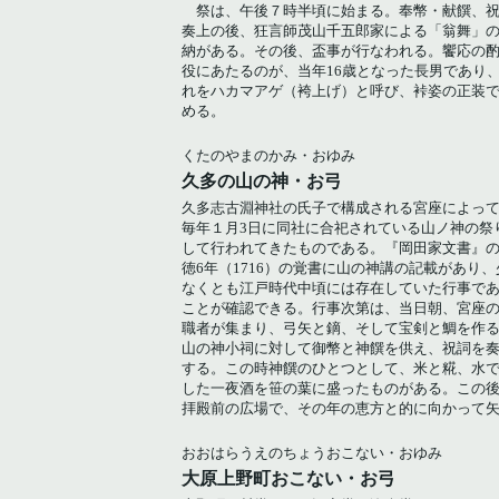
祭は、午後７時半頃に始まる。奉幣・献饌、
奏上の後、狂言師茂山千五郎家による「翁舞」
納がある。その後、盃事が行なわれる。饗応の
役にあたるのが、当年16歳となった長男であり
れをハカマアゲ（袴上げ）と呼び、裃姿の正装
める。
くたのやまのかみ・おゆみ
久多の山の神・お弓
久多志古淵神社の氏子で構成される宮座によっ
毎年１月3日に同社に合祀されている山ノ神の祭
して行われてきたものである。『岡田家文書』
徳6年（1716）の覚書に山の神講の記載があり、
なくとも江戸時代中頃には存在していた行事で
ことが確認できる。行事次第は、当日朝、宮座
職者が集まり、弓矢と鏑、そして宝剣と鯛を作
山の神小祠に対して御幣と神饌を供え、祝詞を
する。この時神饌のひとつとして、米と糀、水
した一夜酒を笹の葉に盛ったものがある。この
拝殿前の広場で、その年の恵方と的に向かって
おおはらうえのちょうおこない・おゆみ
大原上野町おこない・お弓