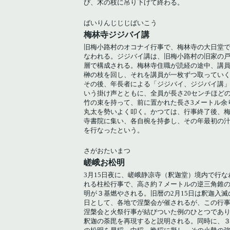
び、木の枝に吊り下げて終わる。
ばいりんじじじばいこう
梅林寺ジジバイ講
旧梅小路村のオコナイ行事で、梅林寺の大日堂
なわれる。ジジバイ講は、旧梅小路村の旧家の
層で構成される。梅林寺住職が読経の途中、講
榊の枝を回し、それを講員が一枚ずつ取ってい
その後、年長者による「ジジバイ、ジジバイ講
いう掛け声とともに、全員が長さ20センチほど
竹の束を持って、前に置かれた長さ3メートル余
丸太を勢いよく叩く。かつては、行事終了後、
寺書院に集い、各自椀を持参し、その年最初の
を行なったという。
さがおたいまつ
嵯峨お松明
3月15日夜に、嵯峨静凉寺（釈迦堂）境内で行な
れる柱松行事で、高さ約７メートルの逆三角錐
明が３基燃やされる。旧暦の2月15日は釈迦入滅
日として、各地で涅槃会が催されるが、この行
涅槃会と火祭行事が結びついた例のひとつであ
釈迦の荼毘を再現すると説明される。同時に、