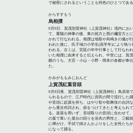
で秘密にされるということも特色のひとつであ
からすすもう
烏相撲
9月9日、賀茂別雷神社（上賀茂神社）境内にお
て、重陽の神事の後、東の祝方と西の禰宜方と
かれて行なわれる。相撲は地取や烏鳴きの儀が
われた後に、氏子域の小学生(高学年)により執り
われる。古くは、宮廷の年中行事として行なわ
いた相撲に由来すると伝えられ、中世には、賀
郷のうち、大宮・小山・小野・岡本の各郷が奉
た。
かみがももみじおんど
上賀茂紅葉音頭
9月8日夜、賀茂別雷神社（上賀茂神社）鳥居前
られるもので、江戸時代に庶民の間で流行した
や音頭に起源を持ち、はやり歌や歌舞伎の台詞
から逐次作詞され、節をつけてきたと考えられ
る。楽器を用いず、音頭取りの音頭に合わせて
の葉で葺いた屋台の回りを浴衣の男性と、三幅
に襷がけ、手拭で姉さんかぶりをした女性たち
になって踊る。