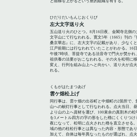
と階梯を上がるという座的組織を有する。
ひだりだいもんじおくりび
左大文字送り火
五山送り火のひとつ。8月16日夜、金閣寺北側の
文字山にて行なわれる。寛文5年（1665）刊の『
桑京華志』に、左大文字の記載があり、少なく
江戸前期には行なわれていたことがわかる。16
午後7時頃、菩提寺である法音寺で門火が焚かれ
祖供養の法要がおこなわれる。その火を松明に
変え、行列を組み山上へと向かい、送り火が点
れる。
くもがはたまつあげ
雲ケ畑松上げ
同行事は、雲ケ畑の出谷町と中畑町の2箇所で、
山への献灯行事として行なわれる。点火当日、
より山の上へ資材を運び、100束余の真割木の松
を3メートル四方の字の形をした櫓にくくりつけ
夜になって、松明に点火された櫓を直立させる
域の他の柱松行事とは異なった内容・形態であ
加えて、自体は毎年異なったものが選ばれ、点