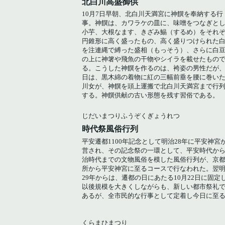
北白川高盛御供
10月7日早朝、北白川天満宮に神饌を奉納する行
事。神饌は、カワラケの皿に、味噌をつなぎと
小芋、大根なます、きざみ鯣（するめ）をそれ
円錐形に高く盛ったもの、高く盛りつけられた
を注連縄で縛った盛相（もっそう）、さらに白
の上に神箸や飛魚の干物やシイラを載せたもの
る。こうした神饌を作るのは、袴姿の男性だが
日は、黒木綿の着物に紅の三幅前垂を腰に巻い
川女が、神饌を頭上運搬で北白川天満宮まで行
する。神饌供献の古い形態を残す習俗である。
じだいまつりふうぞくぎょうれつ
時代祭風俗行列
平安遷都1100年記念として明治28年に平安神宮
営され、その記念祭の一環として、平安時代か
治時代までの文物風俗を模した風俗行列が、京
所から平安神宮に至るコースで行なわれた。翌
29年からは、遷都の日にあたる10月22日に固定
以後規模を大きくしながらも、新しい都市祭礼
あるが、全市民的な行事として定着し今日に至
くらまひまつり