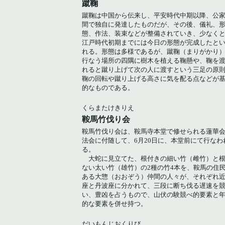
蹴鞠
蹴鞠は中国から伝来し、平安時代中期以降、公
間で独自に発達したものだが、その後、儀礼、
態、作法、装束などが整備されていき、少なく
江戸時代初期までには今日の形態が完成したと
れる。形態は多様であるが、蹴鞠（まりがかり
行なう場所の四隅に樹木を植える鞠懸や、鞠を
れると蹴り上げて次の人に渡すという三足の原
鞠の回転や蹴り上げる高さに気を配る点などが
的なものである。
くらまたけきりえ
鞍馬竹伐り会
鞍馬竹伐り会は、鞍馬寺本堂で修せられる蓮華
法会に付随して、6月20日に、本堂前にて行なわ
る。
大蛇に見立てた、根付きの細い竹（雌竹）と
ない太い竹（雄竹）の2種の竹4本を、鞍馬の住
ある大惣（おおぞう）仲間の人々が、それぞれ
座と丹波座に分かれて、三段に断ち伐る遅速を
い、豊凶を占うもので、山伏の験競べ的要素と
的な要素を併せ持つ。
だいもんじおくりび