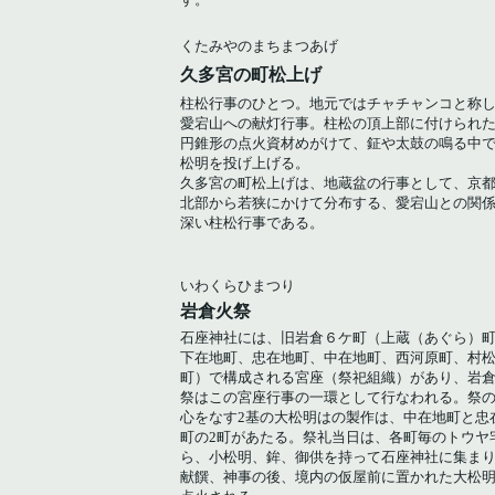
くたみやのまちまつあげ
久多宮の町松上げ
柱松行事のひとつ。地元ではチャチャンコと称
愛宕山への献灯行事。柱松の頂上部に付けられ
円錐形の点火資材めがけて、鉦や太鼓の鳴る中
松明を投げ上げる。
久多宮の町松上げは、地蔵盆の行事として、京
北部から若狭にかけて分布する、愛宕山との関
深い柱松行事である。
いわくらひまつり
岩倉火祭
石座神社には、旧岩倉６ケ町（上蔵（あぐら）
下在地町、忠在地町、中在地町、西河原町、村
町）で構成される宮座（祭祀組織）があり、岩
祭はこの宮座行事の一環として行なわれる。祭
心をなす2基の大松明はの製作は、中在地町と忠
町の2町があたる。祭礼当日は、各町毎のトウヤ
ら、小松明、鉾、御供を持って石座神社に集ま
献饌、神事の後、境内の仮屋前に置かれた大松