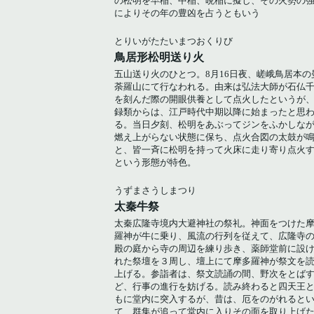
の松明を早稲、中稲、晩稲に擬し、その火勢の
によりその年の豊凶を占うともいう
とりいがたたいまつおくりび
鳥居形松明送り火
五山送り火のひとつ。8月16日夜、嵯峨鳥居本の
荼羅山にて行なわれる。由来は弘法大師が石仏
を刻んだ際の開眼供養として点火したというが
録類からは、江戸時代中期以降に始まったと思
る。当日夕刻、松明をあぶってジンをふかしな
燃え上がらない状態に保ち、点火合図の太鼓が
と、皆一斉に松明を持って火床に走り寄り点火
という形態が特色。
うずまさうしまつり
太秦牛祭
太秦広隆寺境内大避神社の祭礼。神面をつけた
羅神が牛に乗り、風流の行列を従えて、広隆寺
殿の庭から寺の周辺を練り歩き、薬師堂前に設
れた祭壇を３周し、壇上にて摩多羅神が祭文を
上げる。参詣者は、祭文読誦の間、野次をとば
ど、行事の進行を妨げる。読み終わると四天王
もに堂内に突入するが、昔は、厄をのがれると
て、群集が追って堂内に入りその面を取り上げ