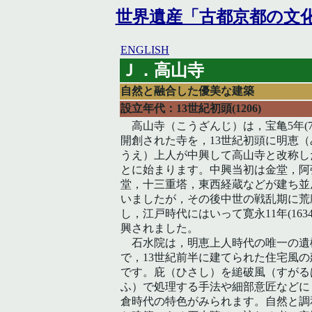
世界遺産「古都京都の文
ENGLISH
Ｊ．高山寺
自然と融合した優美な建築
設立年代：13世紀初頭(1206)
高山寺（こうざんじ）は，宝亀5年(77
開創された寺を，13世紀初頭に明恵（
うえ）上人が中興して高山寺と改称し
とに始まります。中興当初は金堂，阿
堂，十三重塔，東西経蔵などが建ち並
いましたが，その後中世の戦乱期に荒
し，江戸時代にはいって寛永11年(1634
興されました。
石水院は，明恵上人時代の唯一の遺
で，13世紀前半に建てられた住宅風の
です。庇（ひさし）を縋破風（すがる
ふ）で処理する手法や細部意匠などに
倉時代の特色がみられます。自然と調